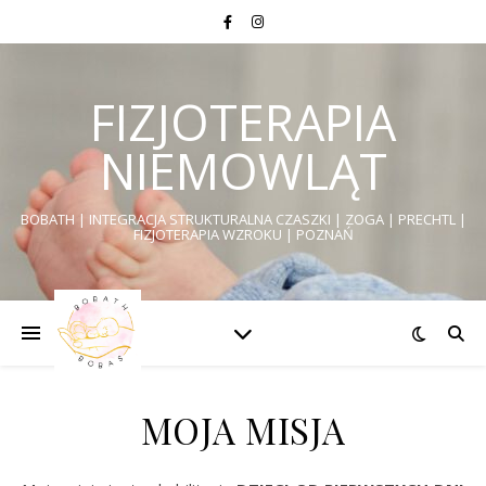
FIZJOTERAPIA
NIEMOWLĄT
BOBATH | INTEGRACJA STRUKTURALNA CZASZKI | ZOGA | PRECHTL |
FIZJOTERAPIA WZROKU | POZNAŃ
MOJA MISJA