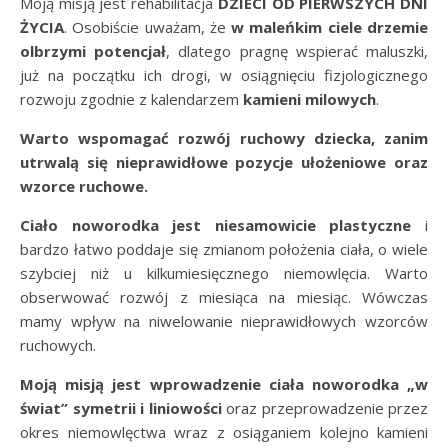
Moją misją jest rehabilitacja
DZIECI OD PIERWSZYCH DNI
ŻYCIA
. Osobiście uważam, że
w maleńkim ciele drzemie
olbrzymi potencjał
, dlatego pragnę wspierać maluszki,
już na początku ich drogi, w osiągnięciu fizjologicznego
rozwoju zgodnie z kalendarzem
kamieni milowych
.
Warto wspomagać rozwój ruchowy dziecka, zanim
utrwalą się nieprawidłowe pozycje ułożeniowe oraz
wzorce ruchowe.
Ciało noworodka jest niesamowicie plastyczne
i
bardzo łatwo poddaje się zmianom położenia ciała, o wiele
szybciej niż u kilkumiesięcznego niemowlęcia. Warto
obserwować rozwój z miesiąca na miesiąc. Wówczas
mamy wpływ na niwelowanie nieprawidłowych wzorców
ruchowych.
Moją misją jest wprowadzenie ciała noworodka „w
świat” symetrii i liniowości
oraz przeprowadzenie przez
okres niemowlęctwa wraz z osiąganiem kolejno kamieni