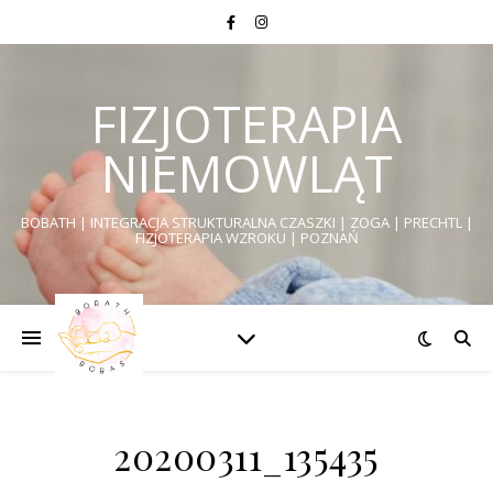
FIZJOTERAPIA
NIEMOWLĄT
BOBATH | INTEGRACJA STRUKTURALNA CZASZKI | ZOGA | PRECHTL |
FIZJOTERAPIA WZROKU | POZNAŃ
20200311_135435