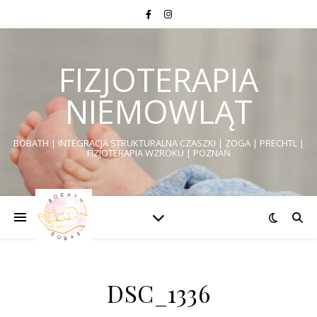
FIZJOTERAPIA
NIEMOWLĄT
BOBATH | INTEGRACJA STRUKTURALNA CZASZKI | ZOGA | PRECHTL |
FIZJOTERAPIA WZROKU | POZNAŃ
DSC_1336